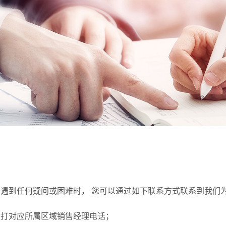
遇到任何疑问或困难时， 您可以通过如下联系方式联系到我们
拨打对应所属区域销售经理电话；