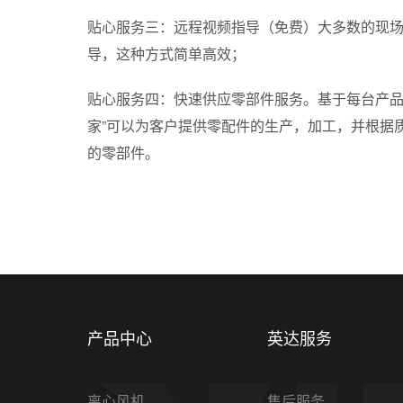
贴心服务三：远程视频指导（免费）大多数的现
导，这种方式简单高效；
贴心服务四：快速供应零部件服务。基于每台产品
家”可以为客户提供零配件的生产，加工，并根据
的零部件。
产品中心
英达服务
离心风机
售后服务