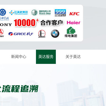
新闻中心
英达服务
关于英达