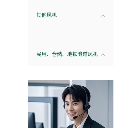
其他风机
民用、仓储、地铁隧道风机