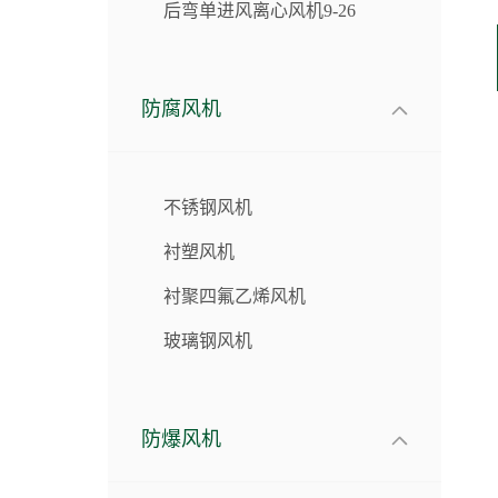
后弯单进风离心风机9-26
防腐风机
不锈钢风机
衬塑风机
衬聚四氟乙烯风机
玻璃钢风机
防爆风机