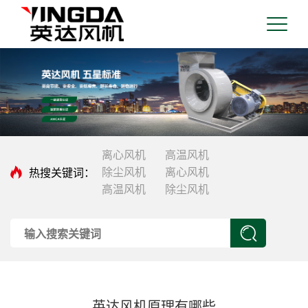
离心风机
高温风机
热搜关键词：
除尘风机
离心风机
高温风机
除尘风机
英达风机原理有哪些