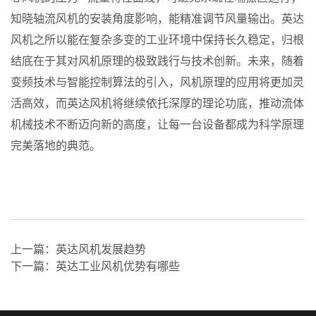
知晓轴流风机的安装角度影响，能精准调节风量输出。英达
风机之所以能在复杂多变的工业环境中保持长久稳定，归根
结底在于其对风机原理的极致践行与技术创新。未来，随着
变频技术与智能控制算法的引入，风机原理的应用将更加灵
活高效，而英达风机将继续依托深厚的理论功底，推动流体
机械技术不断迈向新的高度，让每一台设备都成为科学原理
完美落地的典范。
上一篇：英达风机发展趋势
下一篇：英达工业风机优势有哪些