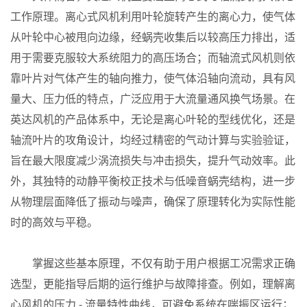
工作原理。离心式风机利用叶轮旋转产生的离心力，使气体
从叶轮中心被甩向边缘，经蜗壳收集后以较高压力排出，适
用于需要克服较大系统阻力的高压场合；而轴流式风机则依
靠叶片对气体产生的轴向推力，使气体沿轴向流动，具有风
量大、压力低的特点，广泛应用于大流量通风换气场景。在
英达风机的产品体系中，无论是离心叶轮的型线优化，还是
轴流叶片的攻角设计，均经过精密的气动计算与实验验证，
旨在最大限度减少涡流损失与冲击损失，提升气动效率。此
外，其独特的动静平衡校正技术与低噪音蜗壳结构，进一步
从物理层面降低了振动与噪声，确保了原理转化为实际性能
时的高效与平稳。
掌握这些基本原理，不仅有助于用户根据工况需求正确
选型，更能指导后期的运行维护与故障排查。例如，理解离
心风机的压力 - 流量特性曲线，可避免系统在喘振区运行；