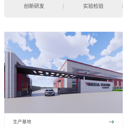
实验检验
资质荣誉
生产基地