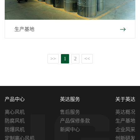
生产基地
>>
1
2
<<
产品中心
英达服务
关于英达
离心风机
售后服务
英达概况
防腐风机
产品保修条款
生产基地
防爆风机
新闻中心
企业风采
定制离心风机
创新研发